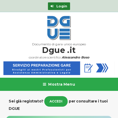
Login
Documento di gara unico europeo
Dgue .it
coordinatore scientifico
Alessandro Boso
Mostra Menu
Sei già registrato?
per consultare i tuoi
ACCEDI
DGUE