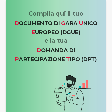
Compila qui il tuo
D
OCUMENTO DI
G
ARA
U
NICO
E
UROPEO (DGUE)
e la tua
D
OMANDA DI
P
ARTECIPAZIONE
T
IPO (DPT)